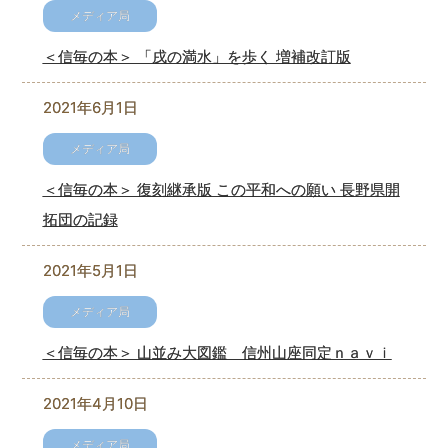
＜信毎の本＞ 「戌の満水」を歩く 増補改訂版
2021年6月1日
＜信毎の本＞ 復刻継承版 この平和への願い 長野県開
拓団の記録
2021年5月1日
＜信毎の本＞ 山並み大図鑑 信州山座同定ｎａｖｉ
2021年4月10日