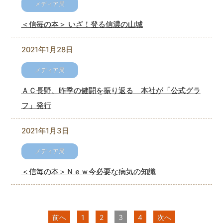
＜信毎の本＞ いざ！登る信濃の山城
2021年1月28日
ＡＣ長野、昨季の健闘を振り返る 本社が「公式グラ
フ」発行
2021年1月3日
＜信毎の本＞Ｎｅｗ今必要な病気の知識
前へ
1
2
3
4
次へ