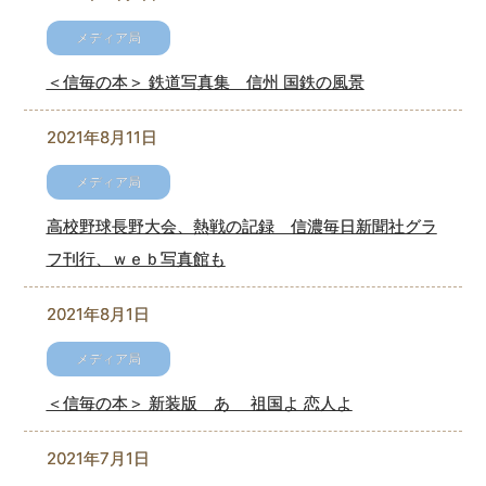
＜信毎の本＞ 鉄道写真集 信州 国鉄の風景
2021年8月11日
高校野球長野大会、熱戦の記録 信濃毎日新聞社グラ
フ刊行、ｗｅｂ写真館も
2021年8月1日
＜信毎の本＞ 新装版 あゝ 祖国よ 恋人よ
2021年7月1日