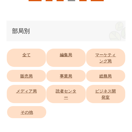
部局別
全て
編集局
マーケティ
ング局
販売局
事業局
総務局
メディア局
読者センタ
ビジネス開
ー
発室
その他