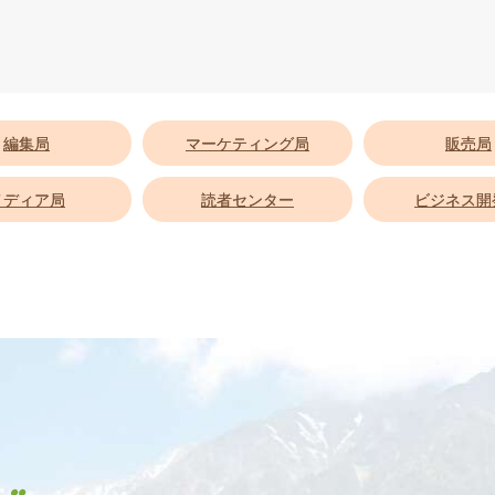
編集局
マーケティング局
販売局
メディア局
読者センター
ビジネス開