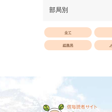
部局別
全て
総務局