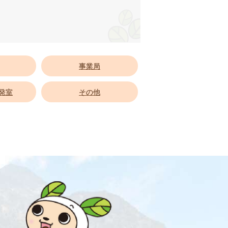
事業局
発室
その他