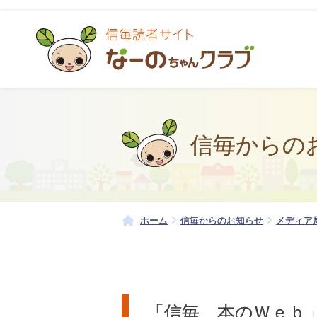
信毎からの
ホーム
信毎からのお知らせ
メディア
「信毎 本のＷｅｂ