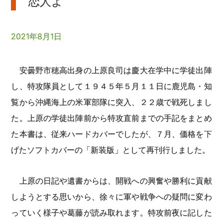
恋人よ
2021年8月1日
安曇野市穂高出身の上原良司は慶大在学中に学徒出陣
し、特攻隊員として１９４５年５月１１日に鹿児島・知
覧から沖縄海上の米軍部隊に突入、２２歳で戦死しまし
た。上原の学徒出陣前から特攻直前までの手記をまとめ
た本書は、従来ハードカバーでしたが、７月、価格を下
げたソフトカバーの「新装版」として再刊行しました。
上原の日記や遺書からは、開戦への興奮や勝利に貢献
しようとする思いから、徐々に軍や戦争への疑問に変わ
っていく様子や葛藤が読み取れます。特攻前夜に記した