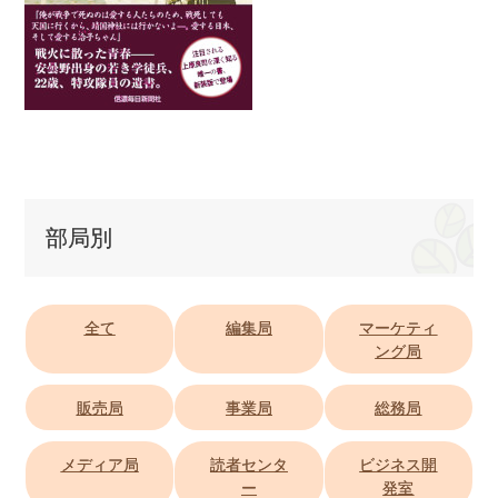
部局別
全て
編集局
マーケティ
ング局
販売局
事業局
総務局
メディア局
読者センタ
ビジネス開
ー
発室