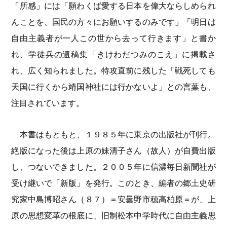
「所感」には「願わくば愛する日本を偉大ならしめられ
んことを、国民の方々にお願いするのみです」「明日は
自由主義者が一人この世から去って行きます」と書か
れ、学徒兵の遺稿集「きけわだつみのこえ」に掲載さ
れ、広く知られました。特攻直前に残した「戦死しても
天国に行くから靖国神社には行かないよ」との言葉も、
注目されています。
本書はもともと、１９８５年に東京の出版社が刊行。
絶版になった後は上原の妹清子さん（故人）が自費出版
し、つないできました。２００５年に信濃毎日新聞社が
受け継いで「新版」を発行。このとき、編者の郷土史研
究家中島博昭さん（８７）＝安曇野市穂高柏原＝が、上
原の思想変革の根底に、旧制松本中学時代に自由主義思