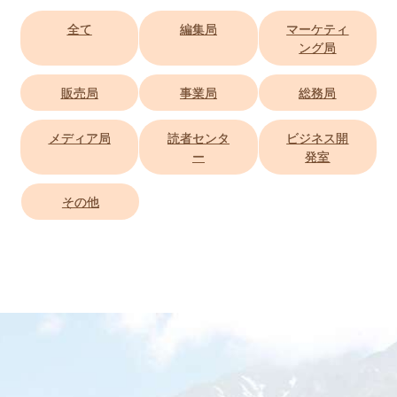
全て
編集局
マーケティ
ング局
販売局
事業局
総務局
メディア局
読者センタ
ビジネス開
ー
発室
その他