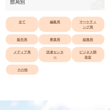
部局別
全て
編集局
マーケティ
ング局
販売局
事業局
総務局
メディア局
読者センタ
ビジネス開
ー
発室
その他