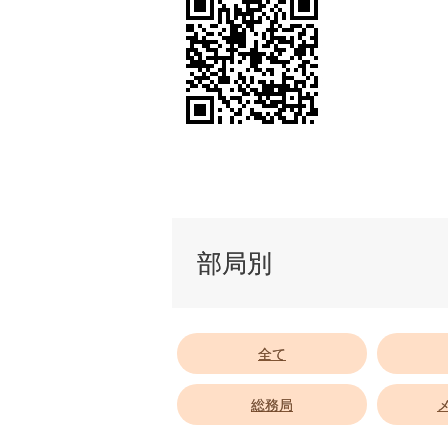
部局別
全て
総務局