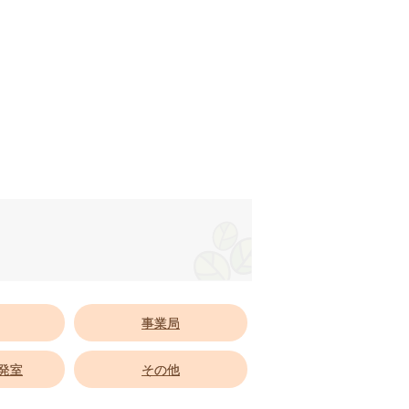
事業局
発室
その他