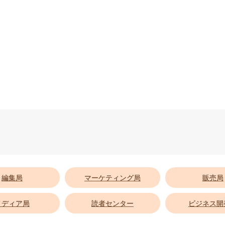
編集局
マーケティング局
販売局
メディア局
読者センター
ビジネス開