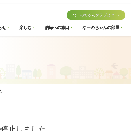
なーのちゃんクラブとは
らせ
楽しむ
信毎への窓口
なーのちゃんの部屋
た
時停止しました