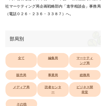
社マーケティング局企画戦略部内「進学相談会」事務局
（電話０２６・２３６・３３８７）へ。
部局別
全て
編集局
マーケティ
ング局
販売局
事業局
総務局
メディア局
読者センタ
ビジネス開
ー
発室
その他