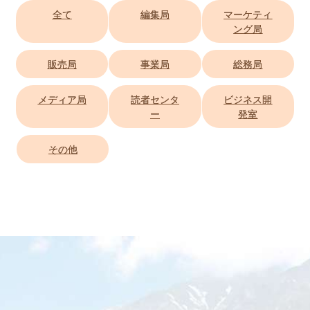
全て
編集局
マーケティ
ング局
販売局
事業局
総務局
メディア局
読者センタ
ビジネス開
ー
発室
その他