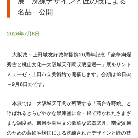
展 洗練デザインと匠の技による
名品 公開
2026年7月6日
大阪城・上田城友好城郭提携20周年記念「豪華絢爛
秀吉と桃山文化―大阪城天守閣収蔵品選―」展をサント
ミューゼ・上田市立美術館で開催します。会期は18日㈯
～9月6日㈰です。
本展では、大阪城天守閣が所蔵する「高台寺蒔絵」と
呼ばれるきらびやかな黒漆塗に金・銀で蒔かれたさまざ
まな調度品、鳳凰や菊桐文の豪華な武器武具、南蛮貿易
のための蒔絵や螺鈿による洗練されたデザインと匠の技