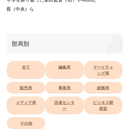
長（中央）ら
部局別
全て
編集局
マーケティ
ング局
販売局
事業局
総務局
メディア局
読者センタ
ビジネス開
ー
発室
その他