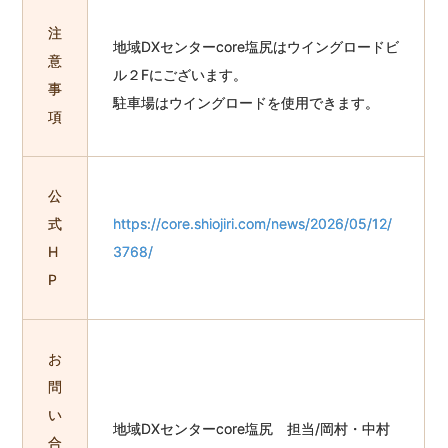
注
地域DXセンターcore塩尻はウイングロードビ
意
ル２Fにございます。
事
駐車場はウイングロードを使用できます。
項
公
式
https://core.shiojiri.com/news/2026/05/12/
H
3768/
P
お
問
い
地域DXセンターcore塩尻 担当/岡村・中村
合