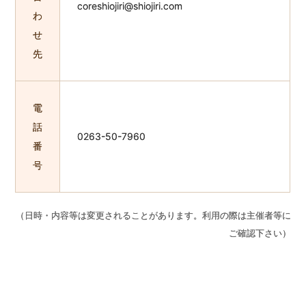
coreshiojiri@shiojiri.com
わ
せ
先
電
話
0263-50-7960
番
号
（日時・内容等は変更されることがあります。利用の際は主催者等に
ご確認下さい）