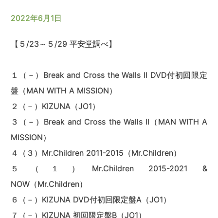
2022年6月1日
【５/23～５/29 平安堂調べ】
１（－）Break and Cross the Walls II DVD付初回限定
盤（MAN WITH A MISSION）
２（－）KIZUNA（JO1）
３（－）Break and Cross the Walls II（MAN WITH A
MISSION）
４（３）Mr.Children 2011-2015（Mr.Children）
５（１）Mr.Children 2015-2021 &
NOW（Mr.Children）
６（－）KIZUNA DVD付初回限定盤A（JO1）
７（－）KIZUNA 初回限定盤B（JO1）