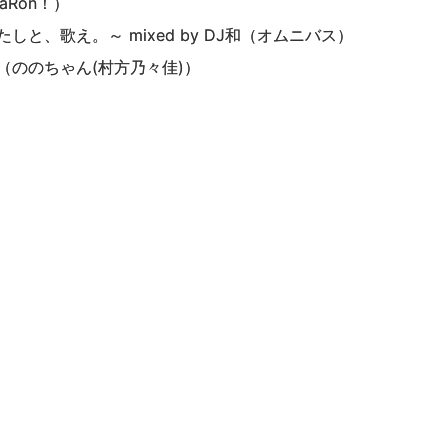
Ron！）
と、歌え。～ mixed by DJ和（オムニバス）
（ののちゃん(村方乃々佳)）