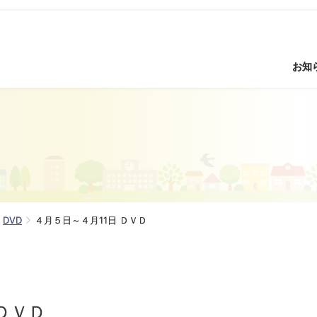
お知
DVD
４月５日～４月11日 ＤＶＤ
ＤＶＤ