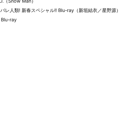
2D.（Snow Man）
人類! 新春スペシャル!! Blu-ray（新垣結衣／星野源）
lu-ray