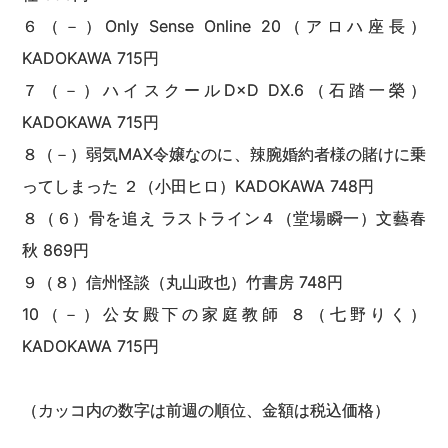
６（－）Only Sense Online 20（アロハ座長）
KADOKAWA 715円
７（－）ハイスクールD×D DX.6（石踏一榮）
KADOKAWA 715円
８（－）弱気MAX令嬢なのに、辣腕婚約者様の賭けに乗
ってしまった ２（小田ヒロ）KADOKAWA 748円
８（６）骨を追え ラストライン４（堂場瞬一）文藝春
秋 869円
９（８）信州怪談（丸山政也）竹書房 748円
10（－）公女殿下の家庭教師 ８（七野りく）
KADOKAWA 715円
（カッコ内の数字は前週の順位、金額は税込価格）