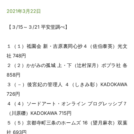
2021年3月22日
【３/15～３/21 平安堂調べ】
１（１）祗園会 新・吉原裏同心抄４（佐伯泰英）光文
社 748円
２（２）かがみの孤城 上・下（辻村深月）ポプラ社 各
858円
３（－）後宮妃の管理人 ４（しきみ彰）KADOKAWA
726円
４（４）ソードアート・オンライン プログレッシブ７
（川原礫）KADOKAWA 715円
５（５）京都寺町三条のホームズ 16（望月麻衣）双葉
社 693円