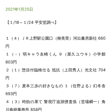
2021年1月25日
【１/18～１/24 平安堂調べ】
１（４）ＪＲ上野駅公園口（柳美里）河出書房新社 660
円
１（－）弱キャラ友崎くん ９（屋久ユウキ）小学館
803円
２（１）惣目付臨検仕る 抵抗（上田秀人）光文社 704
円
３（７）麦本三歩の好きなもの １（住野よる）幻冬舎
693円
４（３）時効の果て 警視庁追跡捜査係（堂場瞬一）角
川春樹事務所 858円