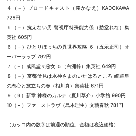
４（－）ブロードキャスト（湊かなえ）KADOKAWA
726円
５（－）抗えない男 警視庁特殊能力係（愁堂れな）集
英社 605円
６（－）ひとりぼっちの異世界攻略 ６（五示正司）オ
ーバーラップ 792円
７（－）威風堂々惡女 ５（白洲梓）集英社 649円
８（－）京都伏見は水神さまのいたはるところ 綺羅星
の恋心と旅立ちの春（相川真）集英社 671円
９（９）新章 神様のカルテ（夏川草介）小学館 990円
10（－）ファーストラヴ（島本理生）文藝春秋 781円
（カッコ内の数字は前週の順位、金額は税込価格）